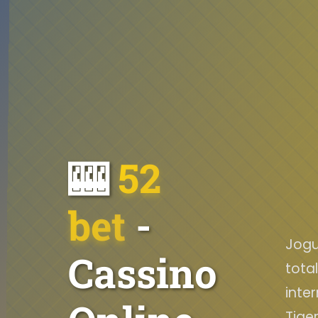
🎰
52
bet
-
Jogu
Cassino
tota
inte
Tige