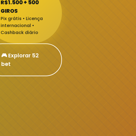
R$1.500 + 500
GIROS
Pix grátis • Licença
internacional •
Cashback diário
🎮 Explorar 52
bet