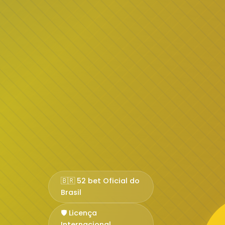
🇧🇷 52 bet Oficial do
Brasil
🛡️ Licença
Internacional