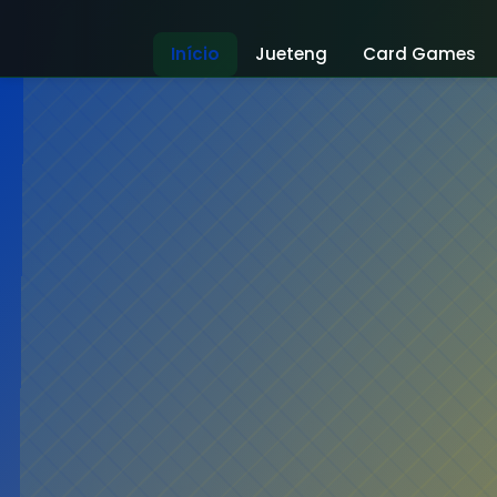
Início
Jueteng
Card Games