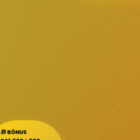
🎁 BÔNUS