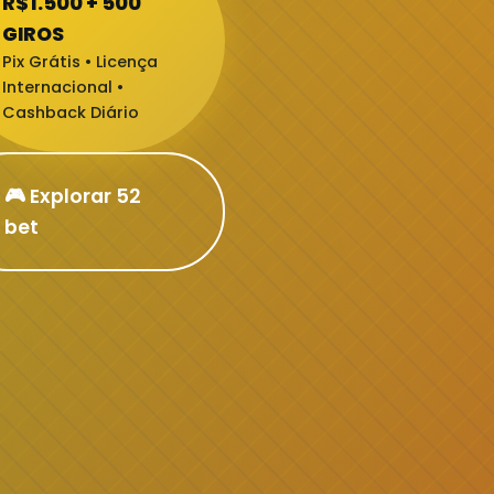
R$1.500 + 500
GIROS
Pix Grátis • Licença
Internacional •
Cashback Diário
🎮 Explorar 52
bet