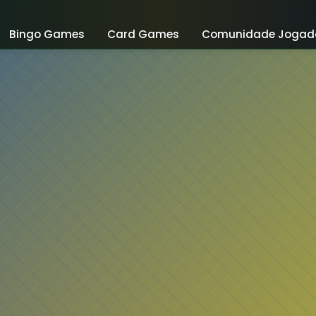
Bingo Games
Card Games
Comunidade Jogad