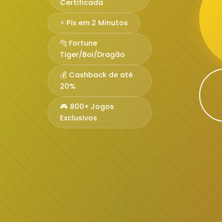
Certificada
⚡ Pix em 2 Minutos
🐅 Fortune
Tiger/Boi/Dragão
💰 Cashback de até
20%
🎮 800+ Jogos
Exclusivos