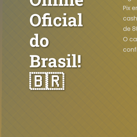
Pix 
Oficial
cash
de 8
do
O ca
confi
Brasil!
🇧🇷