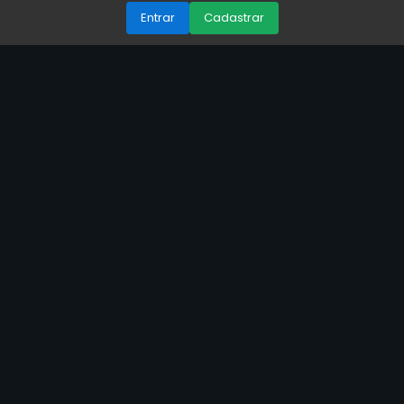
Entrar
Cadastrar
52 bet | Descubra o
Envolvente Mundo de
BeeWorkshop e o Conceito
de 52 Bet
Explorando o emocionante universo de