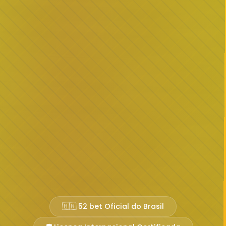
🇧🇷 52 bet Oficial do Brasil