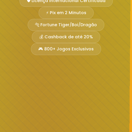
🛡️ Licença Internacional Certificada
⚡ Pix em 2 Minutos
🐅 Fortune Tiger/Boi/Dragão
💰 Cashback de até 20%
🎮 800+ Jogos Exclusivos