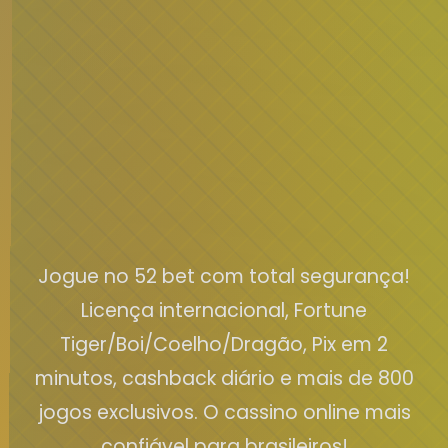
Jogue no 52 bet com total segurança!
Licença internacional, Fortune
Tiger/Boi/Coelho/Dragão, Pix em 2
minutos, cashback diário e mais de 800
jogos exclusivos. O cassino online mais
confiável para brasileiros!