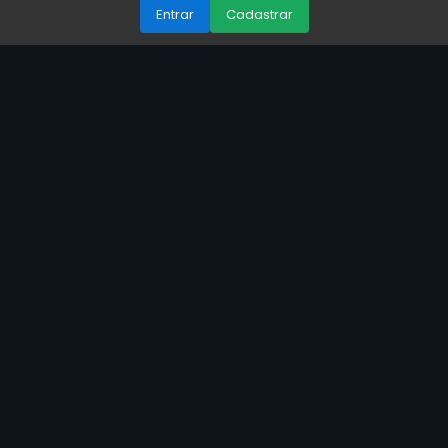
Entrar
Cadastrar
52 bet | DragonsTreasure:
Uma Aventura de Apostas
Realista
Descubra o emocionante universo de
DragonsTreasure, um jogo que combina a