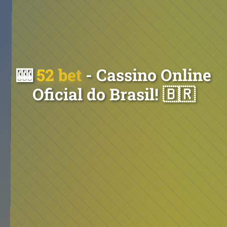
🎰
52 bet
- Cassino Online
Oficial do Brasil! 🇧🇷