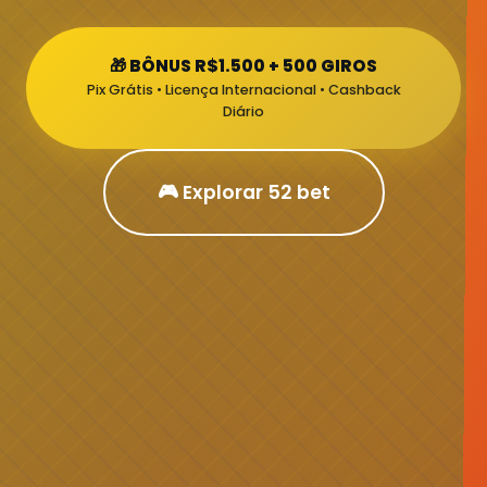
🎁 BÔNUS R$1.500 + 500 GIROS
Pix Grátis • Licença Internacional • Cashback
Diário
🎮 Explorar 52 bet