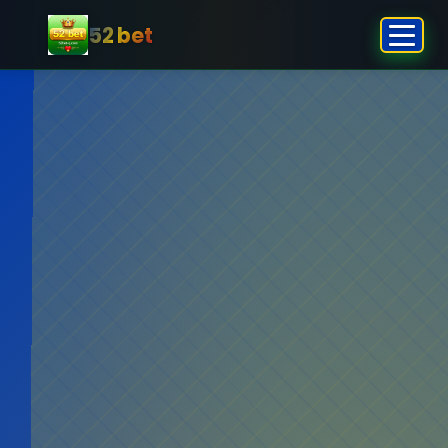
52 bet