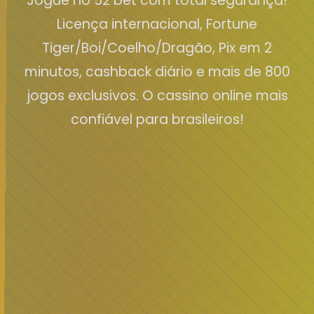
Jogue no 52 bet com total segurança!
Licença internacional, Fortune
Tiger/Boi/Coelho/Dragão, Pix em 2
minutos, cashback diário e mais de 800
jogos exclusivos. O cassino online mais
confiável para brasileiros!